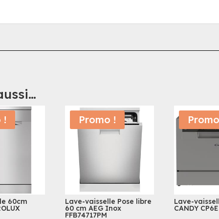
aussi…
 !
Promo !
Promo
lle 60cm
Lave-vaisselle Pose libre
Lave-vaissel
ROLUX
60 cm AEG Inox
CANDY CP6E
FFB74717PM