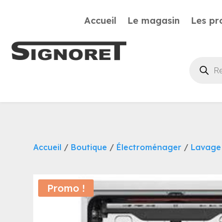
Accueil
Le magasin
Les pr
Recherc
de
produits
Accueil
/
Boutique
/
Électroménager
/
Lavage
Promo !