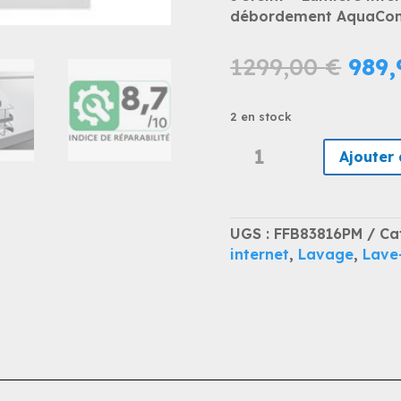
débordement AquaContrô
Le
1299,00
€
989
prix
initi
2 en stock
était
quantité
1299
Ajouter 
de
AEG
FFB83816PM
Lave-
UGS :
FFB83816PM
Ca
vaisselle
internet
,
Lavage
,
Lave-
ComfortLift
14
couverts
pose
libre