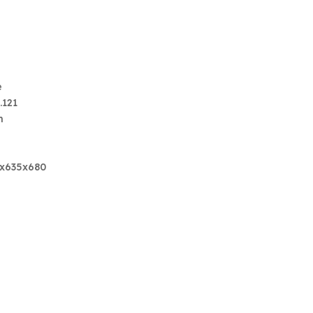
e
.121
n
0x635x680