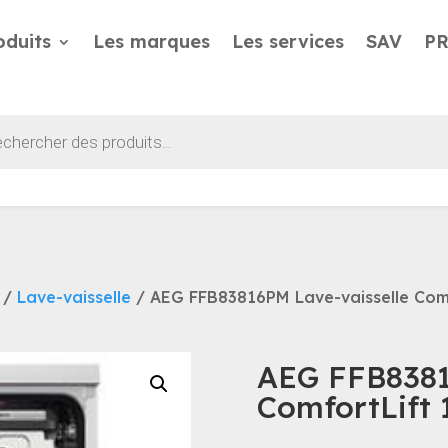
oduits
Les marques
Les services
SAV
P
he
/
Lave-vaisselle
/ AEG FFB83816PM Lave-vaisselle Comfo
AEG FFB8381
ComfortLift 