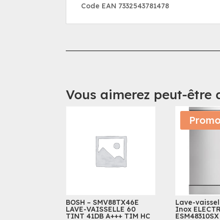
Code EAN 7332543781478
Vous aimerez peut-être 
Promo
BOSH – SMV88TX46E
Lave-vaisse
LAVE-VAISSELLE 60
Inox ELECT
TINT 41DB A+++ TIM HC
ESM48310SX