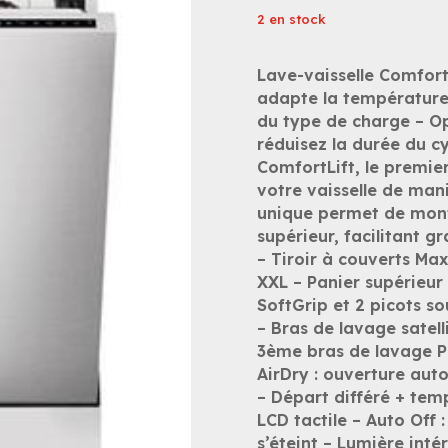
2 en stock
Lave-vaisselle Comfort
adapte la température 
du type de charge – Op
réduisez la durée du c
ComfortLift, le premie
votre vaisselle de man
unique permet de monte
supérieur, facilitant
– Tiroir à couverts M
XXL – Panier supérieur 
SoftGrip et 2 picots s
– Bras de lavage satel
3ème bras de lavage P
AirDry : ouverture aut
– Départ différé + tem
LCD tactile – Auto Off :
s’éteint – Lumière intér