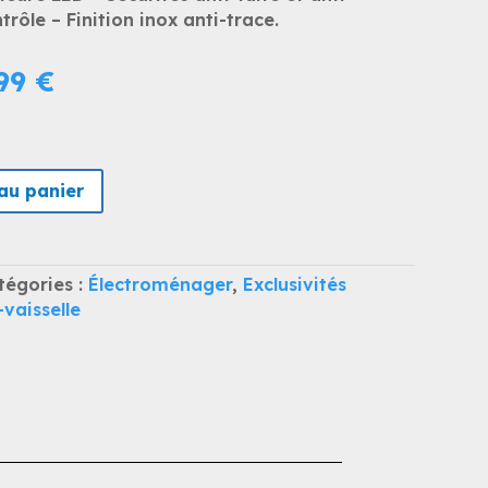
le – Finition inox anti-trace.
Le
,99
€
prix
al
actuel
 :
est :
,00 €.
989,99 €.
au panier
tégories :
Électroménager
,
Exclusivités
vaisselle