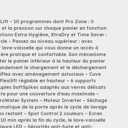
Lift – 10 programmes dont Pro Zone : il
et la pression sur chaque panier en fonction
tions Extra Hygiène, XtraDry et Time Saver :
ycle – Passez au niveau supérieur : avec
r lave-vaisselle qui vous donne un accès à
ière pratique et confortable. Son mécanisme
r le panier inférieur à la hauteur du panier
 grandement le chargement et le déchargement
axiFlex avec aménagement astucieux – Cuve
Flexilift réglable en hauteur – 6 supports
ouples SoftSpikes adaptés aux verres délicats
lite pour une couverture d’eau maximale –
roWater System – Moteur Inverter – Séchage
omatique de la porte après le cycle de lavage
ps restant – Spot Control 2 couleurs – Ecran
 10 min après la fin du cycle, le lave-vaisselle
ieure LED – Sécurités anti-fuite et anti-