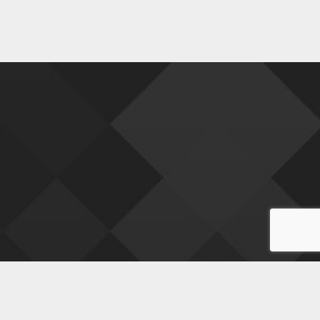
était :
est :
869,99 €.
769,00 €.