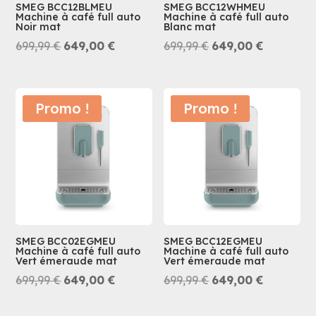
SMEG BCC12BLMEU
SMEG BCC12WHMEU
Machine à café full auto
Machine à café full auto
Noir mat
Blanc mat
Le
Le
Le
Le
699,99
€
649,00
€
699,99
€
649,00
€
prix
prix
prix
prix
initial
actuel
initial
actuel
était :
est :
était :
est :
Promo !
Promo !
699,99 €.
649,00 €.
699,99 €.
649,00 €.
SMEG BCC02EGMEU
SMEG BCC12EGMEU
Machine à café full auto
Machine à café full auto
Vert émeraude mat
Vert émeraude mat
Le
Le
Le
Le
699,99
€
649,00
€
699,99
€
649,00
€
prix
prix
prix
prix
initial
actuel
initial
actuel