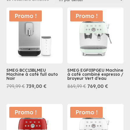
Promo !
Promo !
SMEG BCC13BLMEU
SMEG EGF03PGEU Machine
Machine à café full auto
à café combiné expresso /
Noir
broyeur Vert d’eau
Le
Le
Le
Le
799,99
€
739,00
€
869,99
€
769,00
€
prix
prix
prix
prix
initial
actuel
initial
actuel
était :
est :
était :
est :
Promo !
Promo !
799,99 €.
739,00 €.
869,99 €.
769,00 €.