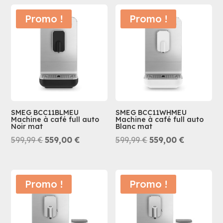
était :
est :
était :
est :
Promo !
Promo !
699,99 €.
649,00 €.
699,99 €.
649,00 €.
SMEG BCC11BLMEU
SMEG BCC11WHMEU
Machine à café full auto
Machine à café full auto
Noir mat
Blanc mat
Le
Le
Le
Le
599,99
€
559,00
€
599,99
€
559,00
€
prix
prix
prix
prix
initial
actuel
initial
actuel
était :
est :
était :
est :
Promo !
Promo !
599,99 €.
559,00 €.
599,99 €.
559,00 €.