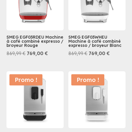
SMEG EGF03RDEU Machine
SMEG EGF03WHEU
à café combiné expresso /
Machine à café combiné
broyeur Rouge
expresso / broyeur Blanc
Le
Le
Le
Le
869,99
€
769,00
€
869,99
€
769,00
€
prix
prix
prix
prix
initial
actuel
initial
actuel
était :
est :
était :
est :
Promo !
Promo !
869,99 €.
769,00 €.
869,99 €.
769,00 €.