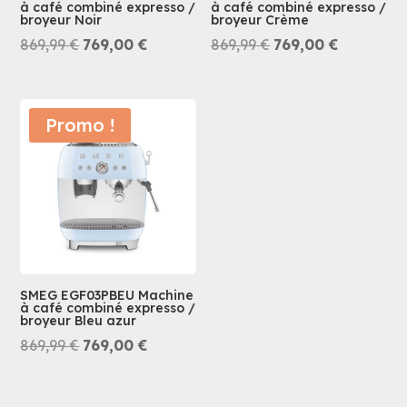
à café combiné expresso /
à café combiné expresso /
broyeur Noir
broyeur Crème
Le
Le
Le
Le
869,99
€
769,00
€
869,99
€
769,00
€
prix
prix
prix
prix
initial
actuel
initial
actuel
était :
est :
était :
est :
Promo !
869,99 €.
769,00 €.
869,99 €.
769,00 €.
SMEG EGF03PBEU Machine
à café combiné expresso /
broyeur Bleu azur
Le
Le
869,99
€
769,00
€
prix
prix
initial
actuel