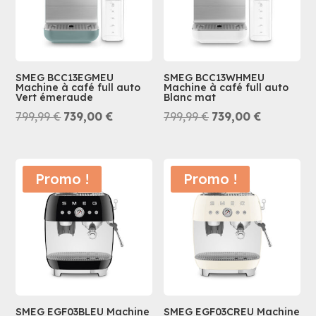
SMEG BCC13EGMEU
SMEG BCC13WHMEU
Machine à café full auto
Machine à café full auto
Vert émeraude
Blanc mat
Le
Le
Le
Le
799,99
€
739,00
€
799,99
€
739,00
€
prix
prix
prix
prix
initial
actuel
initial
actuel
était :
est :
était :
est :
Promo !
Promo !
799,99 €.
739,00 €.
799,99 €.
739,00 €.
SMEG EGF03BLEU Machine
SMEG EGF03CREU Machine