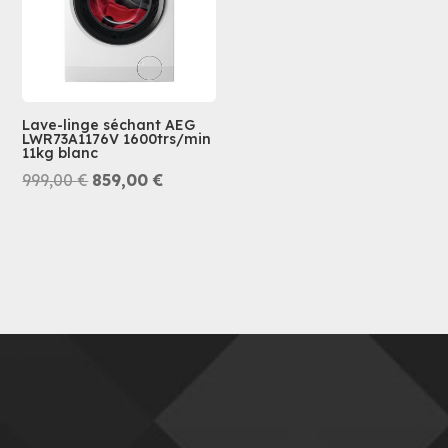
Lave-linge séchant AEG
LWR73A1176V 1600trs/min
11kg blanc
Le
Le
999,00
€
859,00
€
prix
prix
initial
actuel
était :
est :
999,00 €.
859,00 €.