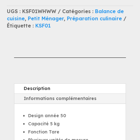
Balances
UGS :
KSF01WHWW
Catégories :
Balance de
de
cuisine
,
Petit Ménager
,
Préparation culinaire
cuisines
Étiquette :
KSF01
Blanc
Description
Informations complémentaires
Design année 50
Capacité 5 kg
Fonction Tare
Plusieurs unités de mesure