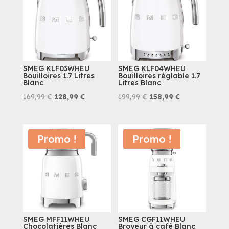
SMEG KLF03WHEU
SMEG KLF04WHEU
Bouilloires 1.7 Litres
Bouilloires réglable 1.7
Blanc
Litres Blanc
Le
Le
Le
Le
169,99
€
128,99
€
199,99
€
158,99
€
prix
prix
prix
prix
initial
actuel
initial
actuel
était :
est :
était :
est :
Promo !
Promo !
169,99 €.
128,99 €.
199,99 €.
158,99 €.
SMEG MFF11WHEU
SMEG CGF11WHEU
Chocolatières Blanc
Broyeur à café Blanc