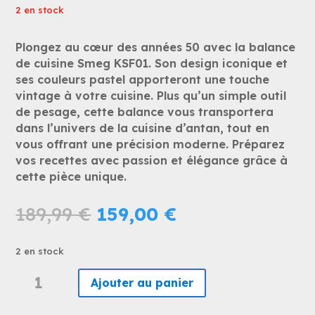
2 en stock
Plongez au cœur des années 50 avec la balance
de cuisine Smeg KSF01. Son design iconique et
ses couleurs pastel apporteront une touche
vintage à votre cuisine. Plus qu’un simple outil
de pesage, cette balance vous transportera
dans l’univers de la cuisine d’antan, tout en
vous offrant une précision moderne. Préparez
vos recettes avec passion et élégance grâce à
cette pièce unique.
Le
Le
189,99
€
159,00
€
prix
prix
initial
actuel
2 en stock
était :
est :
quantité
189,99 €.
159,00 €.
Ajouter au panier
de
SMEG
KSF01WHWW