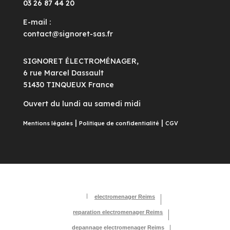
03 26 87 44 20
E-mail :
contact@signoret-sas.fr
SIGNORET ÉLECTROMÉNAGER,
6 rue Marcel Dassault
51430 TINQUEUX France
Ouvert du lundi au samedi midi
|
|
Mentions légales
Politique de confidentialité
CGV
electromenager Reims
reparation electromenager Reims
depannage electromenager Reims