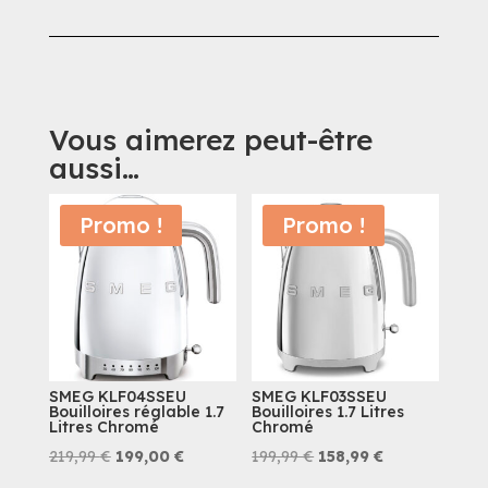
Vous aimerez peut-être
aussi…
Promo !
Promo !
SMEG KLF04SSEU
SMEG KLF03SSEU
Bouilloires réglable 1.7
Bouilloires 1.7 Litres
Litres Chromé
Chromé
Le
Le
Le
Le
219,99
€
199,00
€
199,99
€
158,99
€
prix
prix
prix
prix