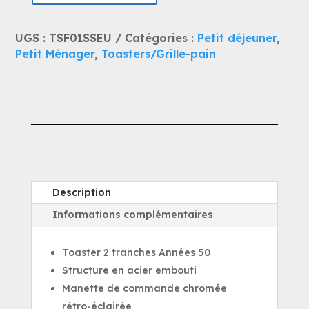
de
SMEG
UGS :
TSF01SSEU
Catégories :
Petit déjeuner
,
TSF01SSEU
Petit Ménager
,
Toasters/Grille-pain
Toaster
2
tranches
Chromé
Description
Informations complémentaires
Toaster 2 tranches Années 50
Structure en acier embouti
Manette de commande chromée
rétro-éclairée