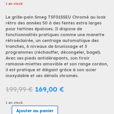
1 en stock
Le grille-pain Smeg TSF01SSEU Chromé au look
rétro des années 50 à des fentes extra larges
pour tartines épaisses. Il dispose de
fonctionnalités pratiques comme une manette
rétroéclairée, un centrage automatique des
tranches, 6 niveaux de brunissage et 3
programmes (réchauffer, décongeler, bagel).
Avec ses pieds antidérapants, son tiroir
ramasse-miettes amovible et son range cordon,
il est pratique et élégant grâce à son acier
inoxydable et ses détails chromés.
Le
Le
199,99
€
169,00
€
prix
prix
initial
actuel
1 en stock
était :
est :
Ajouter au panier
199,99 €.
169,00 €.
quantité