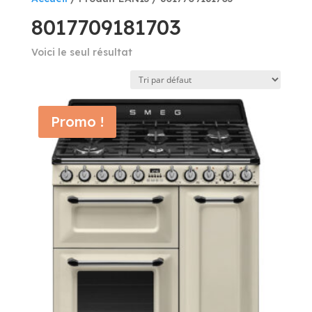
8017709181703
Voici le seul résultat
Promo !