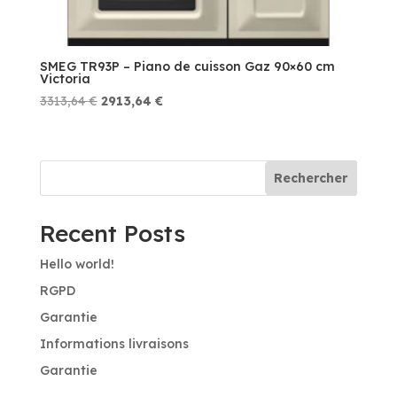
SMEG TR93P – Piano de cuisson Gaz 90×60 cm
Victoria
Le
Le
3313,64
€
2913,64
€
prix
prix
initial
actuel
était :
est :
Rechercher
3313,64 €.
2913,64 €.
Recent Posts
Hello world!
RGPD
Garantie
Informations livraisons
Garantie