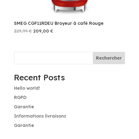
SMEG CGF11RDEU Broyeur à café Rouge
Le
Le
229,99
€
209,00
€
prix
prix
initial
actuel
était :
est :
Rechercher
229,99 €.
209,00 €.
Recent Posts
Hello world!
RGPD
Garantie
Informations livraisons
Garantie