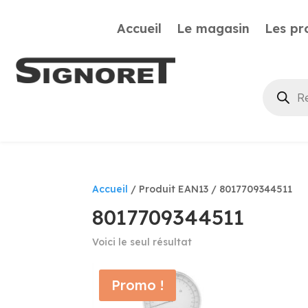
Accueil
Le magasin
Les pr
Recherc
de
produits
Accueil
/ Produit EAN13 / 8017709344511
8017709344511
Voici le seul résultat
Promo !