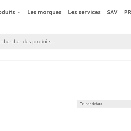
oduits
Les marques
Les services
SAV
P
he