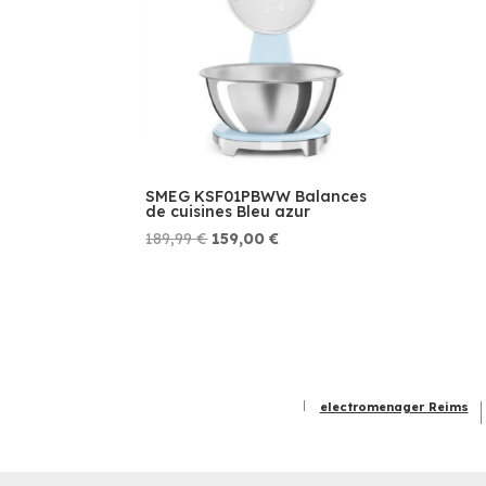
SMEG KSF01PBWW Balances
de cuisines Bleu azur
Le
Le
189,99
€
159,00
€
prix
prix
initial
actuel
était :
est :
189,99 €.
159,00 €.
electromenager Reims