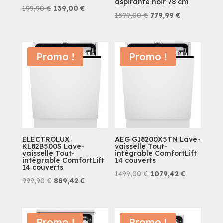
aspirante noir 78 cm
Le
Le
199,90
€
139,00
€
Le
Le
1599,00
€
779,99
€
prix
prix
prix
prix
initial
actuel
initial
actuel
était :
est :
était :
est :
Promo !
Promo !
199,90 €.
139,00 €.
1599,00 €.
779,99 €.
ELECTROLUX
AEG GI8200X5TN Lave-
KL82B500S Lave-
vaisselle Tout-
vaisselle Tout-
intégrable ComfortLift
intégrable ComfortLift
14 couverts
14 couverts
Le
Le
1499,00
€
1079,42
€
Le
Le
999,90
€
889,42
€
prix
prix
prix
prix
initial
actuel
initial
actuel
était :
est :
était :
est :
Promo !
Promo !