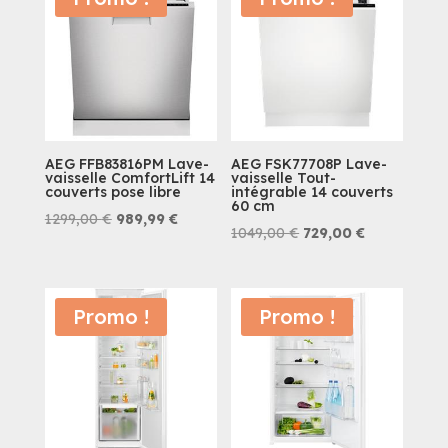
1499,00 €.
1079,42 €.
999,90 €.
889,42 €.
AEG FFB83816PM Lave-
AEG FSK77708P Lave-
vaisselle ComfortLift 14
vaisselle Tout-
couverts pose libre
intégrable 14 couverts
60 cm
Le
Le
1299,00
€
989,99
€
Le
Le
1049,00
€
729,00
€
prix
prix
prix
prix
initial
actuel
initial
actuel
était :
est :
était :
est :
Promo !
Promo !
1299,00 €.
989,99 €.
1049,00 €.
729,00 €.