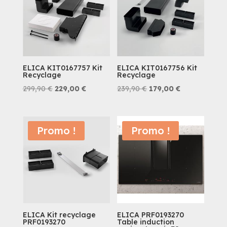
ELICA KIT0167757 Kit
ELICA KIT0167756 Kit
Recyclage
Recyclage
Le
Le
Le
Le
299,90
€
229,00
€
239,90
€
179,00
€
prix
prix
prix
prix
initial
actuel
initial
actuel
était :
est :
était :
est :
Promo !
Promo !
299,90 €.
229,00 €.
239,90 €.
179,00 €.
ELICA Kit recyclage
ELICA PRF0193270
PRF0193270
Table induction