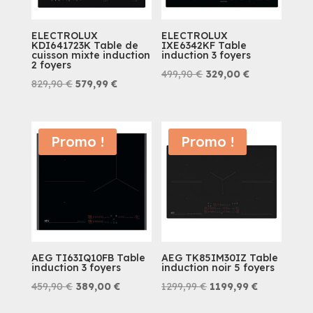
ELECTROLUX
ELECTROLUX
KDI641723K Table de
IXE6342KF Table
cuisson mixte induction
induction 3 foyers
2 foyers
Le
Le
499,90
€
329,00
€
Le
Le
829,90
€
579,99
€
prix
prix
prix
prix
initial
actuel
initial
actuel
était :
est :
était :
est :
Promo !
Promo !
499,90 €.
329,00 €.
829,90 €.
579,99 €.
AEG TI63IQ10FB Table
AEG TK85IM30IZ Table
induction 3 foyers
induction noir 5 foyers
Le
Le
Le
Le
459,90
€
389,00
€
1299,99
€
1199,99
€
prix
prix
prix
prix