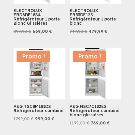
ELECTROLUX
ELECTROLUX
ERD6DE18S4
ERB3DE12S
Réfrigérateur 1 porte
Réfrigérateur 1 porte
Blanc Glissières
blanc
Le
Le
Le
Le
899,90
€
669,00
€
749,90
€
479,99
€
prix
prix
prix
prix
initial
actuel
initial
actuel
était :
est :
était :
est :
Promo !
Promo !
899,90 €.
669,00 €.
749,90 €.
479,99 €.
AEG TSC8M181DS
AEG NSC7C182ES
Réfrigérateur combiné
Réfrigérateur combiné
blanc glissières
Le
Le
1299,00
€
999,00
€
Le
Le
1199,00
€
769,00
€
prix
prix
prix
prix
initial
actuel