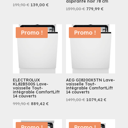
aspirante noir 78 cm
Le
Le
199,90
€
139,00
€
Le
Le
1599,00
€
779,99
€
prix
prix
prix
prix
initial
actuel
initial
actuel
était :
est :
était :
est :
Promo !
Promo !
199,90 €.
139,00 €.
1599,00 €.
779,99 €.
ELECTROLUX
AEG GI8200X5TN Lave-
KL82B500S Lave-
vaisselle Tout-
vaisselle Tout-
intégrable ComfortLift
intégrable ComfortLift
14 couverts
14 couverts
Le
Le
1499,00
€
1079,42
€
Le
Le
999,90
€
889,42
€
prix
prix
prix
prix
initial
actuel
initial
actuel
était :
est :
était :
est :
Promo !
Promo !