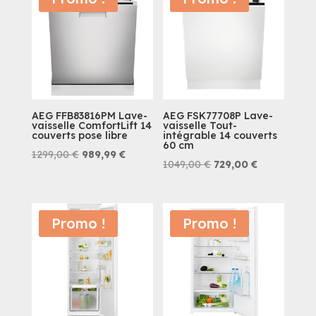
1499,00 €.
1079,42 €.
999,90 €.
889,42 €.
AEG FFB83816PM Lave-
AEG FSK77708P Lave-
vaisselle ComfortLift 14
vaisselle Tout-
couverts pose libre
intégrable 14 couverts
60 cm
Le
Le
1299,00
€
989,99
€
Le
Le
1049,00
€
729,00
€
prix
prix
prix
prix
initial
actuel
initial
actuel
était :
est :
était :
est :
Promo !
Promo !
1299,00 €.
989,99 €.
1049,00 €.
729,00 €.