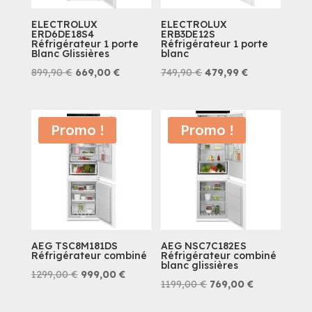
ELECTROLUX
ELECTROLUX
ERD6DE18S4
ERB3DE12S
Réfrigérateur 1 porte
Réfrigérateur 1 porte
Blanc Glissières
blanc
Le
Le
Le
Le
899,90
€
669,00
€
749,90
€
479,99
€
prix
prix
prix
prix
initial
actuel
initial
actuel
était :
est :
était :
est :
Promo !
Promo !
899,90 €.
669,00 €.
749,90 €.
479,99 €.
AEG TSC8M181DS
AEG NSC7C182ES
Réfrigérateur combiné
Réfrigérateur combiné
blanc glissières
Le
Le
1299,00
€
999,00
€
Le
Le
1199,00
€
769,00
€
prix
prix
prix
prix
initial
actuel