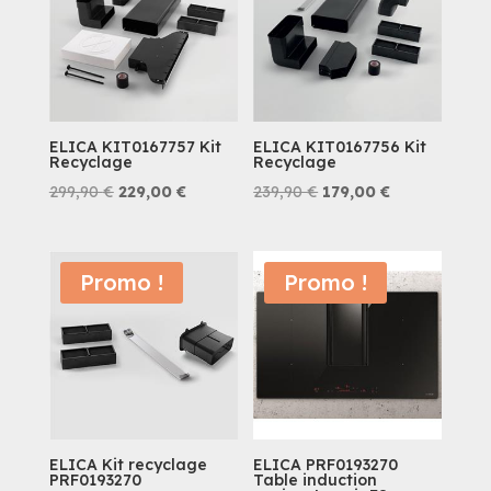
ELICA KIT0167757 Kit
ELICA KIT0167756 Kit
Recyclage
Recyclage
Le
Le
Le
Le
299,90
€
229,00
€
239,90
€
179,00
€
prix
prix
prix
prix
initial
actuel
initial
actuel
était :
est :
était :
est :
Promo !
Promo !
299,90 €.
229,00 €.
239,90 €.
179,00 €.
ELICA Kit recyclage
ELICA PRF0193270
PRF0193270
Table induction