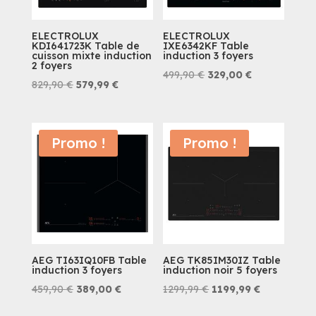
ELECTROLUX
ELECTROLUX
KDI641723K Table de
IXE6342KF Table
cuisson mixte induction
induction 3 foyers
2 foyers
Le
Le
499,90
€
329,00
€
Le
Le
829,90
€
579,99
€
prix
prix
prix
prix
initial
actuel
initial
actuel
était :
est :
était :
est :
Promo !
Promo !
499,90 €.
329,00 €.
829,90 €.
579,99 €.
AEG TI63IQ10FB Table
AEG TK85IM30IZ Table
induction 3 foyers
induction noir 5 foyers
Le
Le
Le
Le
459,90
€
389,00
€
1299,99
€
1199,99
€
prix
prix
prix
prix