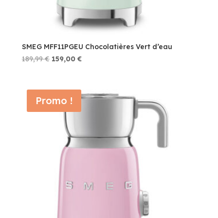
SMEG MFF11PGEU Chocolatières Vert d’eau
Le
Le
189,99
€
159,00
€
prix
prix
initial
actuel
était :
est :
Promo !
189,99 €.
159,00 €.