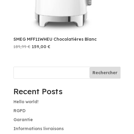
SMEG MFF11WHEU Chocolatières Blanc
Le
Le
189,99
€
159,00
€
prix
prix
initial
actuel
était :
est :
Rechercher
189,99 €.
159,00 €.
Recent Posts
Hello world!
RGPD
Garantie
Informations livraisons