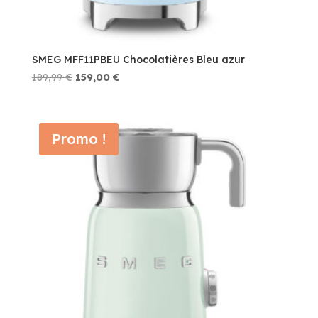
SMEG MFF11PBEU Chocolatières Bleu azur
Le
Le
189,99
€
159,00
€
prix
prix
initial
actuel
était :
est :
Promo !
189,99 €.
159,00 €.